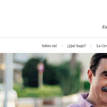
Es
Sobre mí
¿Qué hago?
La Ges