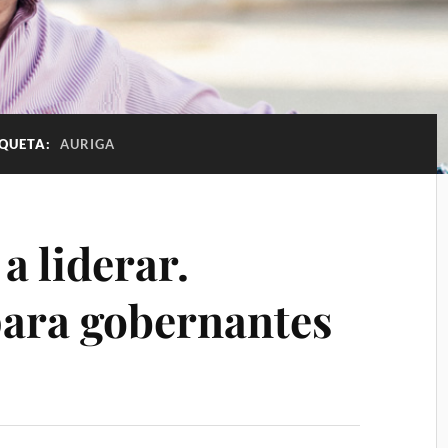
IQUETA:
AURIGA
a liderar.
para gobernantes