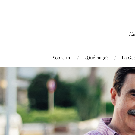
Es
Sobre mí
¿Qué hago?
La Ges