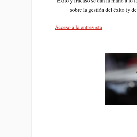
Éxito y fracaso se dan la mano a lo 
sobre la gestión del éxito (y d
Acceso a la entrevista