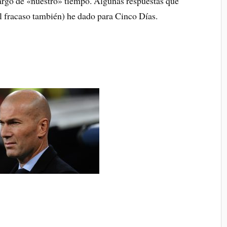
largo de «nuestro» tiempo. Algunas respuestas que
el fracaso también) he dado para Cinco Días.