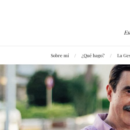
Es
Sobre mí
¿Qué hago?
La Ges