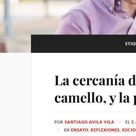
ETI
La cercanía de
camello, y la
POR
SANTIAGO AVILA VILA
EL
5
EN
ENSAYO
,
REFLEXIONES
,
SOCIO