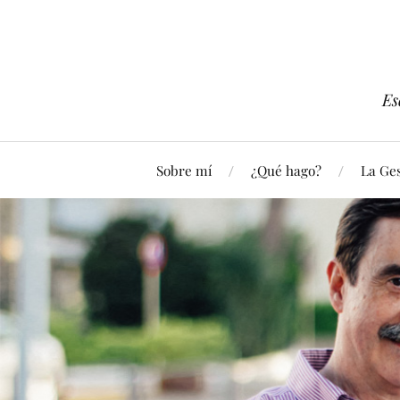
Es
Sobre mí
¿Qué hago?
La Ges