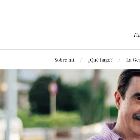
Es
Sobre mí
¿Qué hago?
La Ges