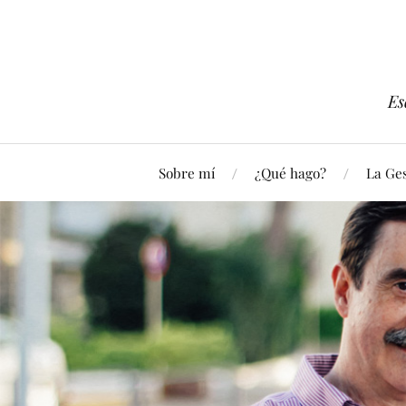
Es
Sobre mí
¿Qué hago?
La Ges