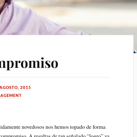
ompromiso
 AGOSTO, 2015
AGEMENT
didamente novedosos nos hemos topado de forma
compromiso. A resultas de tan señalado “logro” ya