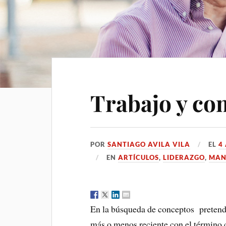
Trabajo y c
POR
SANTIAGO AVILA VILA
EL
4
EN
ARTÍCULOS
,
LIDERAZGO
,
MAN
En la búsqueda de conceptos preten
más o menos reciente con el término 