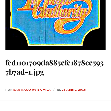
fed1101709da885cfe1878ec593
7b7ad-1.jpg
POR
SANTIAGO AVILA VILA
EL
28 ABRIL, 2016