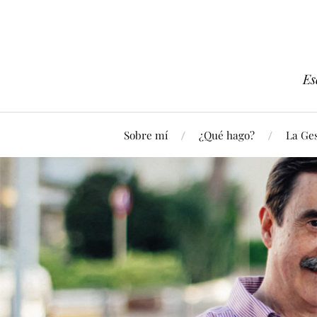
Es
Sobre mí
¿Qué hago?
La Ges