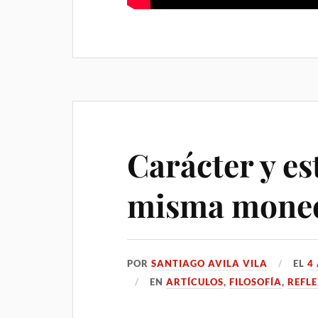
Carácter y est
misma mone
POR
SANTIAGO AVILA VILA
EL
4
EN
ARTÍCULOS
,
FILOSOFÍA
,
REFL