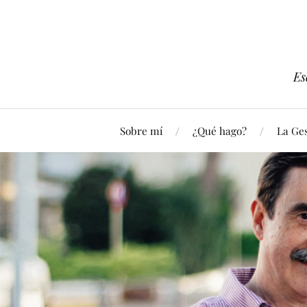
Es
Sobre mí
¿Qué hago?
La Ges