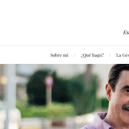
Es
Sobre mí
¿Qué hago?
La Ges